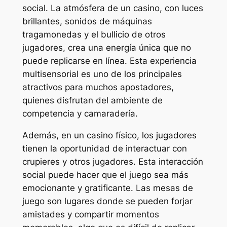
social. La atmósfera de un casino, con luces
brillantes, sonidos de máquinas
tragamonedas y el bullicio de otros
jugadores, crea una energía única que no
puede replicarse en línea. Esta experiencia
multisensorial es uno de los principales
atractivos para muchos apostadores,
quienes disfrutan del ambiente de
competencia y camaradería.
Además, en un casino físico, los jugadores
tienen la oportunidad de interactuar con
crupieres y otros jugadores. Esta interacción
social puede hacer que el juego sea más
emocionante y gratificante. Las mesas de
juego son lugares donde se pueden forjar
amistades y compartir momentos