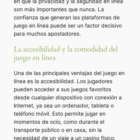
en que la privacidad y la seguridad en línea
son más importantes que nunca. La
confianza que generan las plataformas de
juego en línea puede ser un factor decisivo
para muchos apostadores.
La accesibilidad y la comodidad del
juego en línea
Una de las principales ventajas del juego en
línea es la accesibilidad. Los jugadores
pueden acceder a sus juegos favoritos
desde cualquier dispositivo con conexión a
Internet, ya sea un ordenador, tableta o
teléfono móvil. Esto permite jugar en
momentos de ocio, como durante el
transporte público o en casa, sin la
necesidad de un viaje a un casino físico.