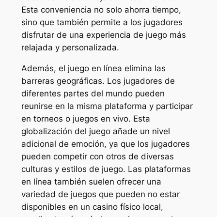
Esta conveniencia no solo ahorra tiempo,
sino que también permite a los jugadores
disfrutar de una experiencia de juego más
relajada y personalizada.
Además, el juego en línea elimina las
barreras geográficas. Los jugadores de
diferentes partes del mundo pueden
reunirse en la misma plataforma y participar
en torneos o juegos en vivo. Esta
globalización del juego añade un nivel
adicional de emoción, ya que los jugadores
pueden competir con otros de diversas
culturas y estilos de juego. Las plataformas
en línea también suelen ofrecer una
variedad de juegos que pueden no estar
disponibles en un casino físico local,