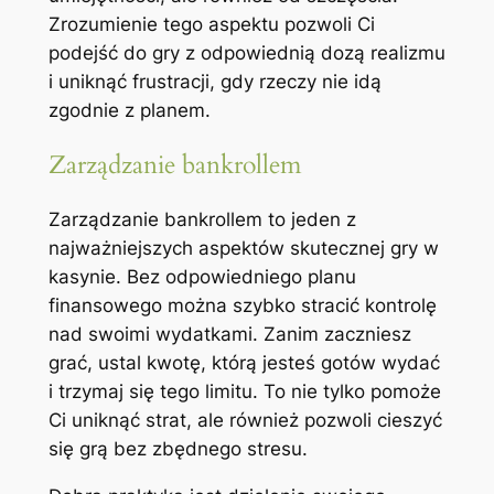
Zrozumienie tego aspektu pozwoli Ci
podejść do gry z odpowiednią dozą realizmu
i uniknąć frustracji, gdy rzeczy nie idą
zgodnie z planem.
Zarządzanie bankrollem
Zarządzanie bankrollem to jeden z
najważniejszych aspektów skutecznej gry w
kasynie. Bez odpowiedniego planu
finansowego można szybko stracić kontrolę
nad swoimi wydatkami. Zanim zaczniesz
grać, ustal kwotę, którą jesteś gotów wydać
i trzymaj się tego limitu. To nie tylko pomoże
Ci uniknąć strat, ale również pozwoli cieszyć
się grą bez zbędnego stresu.