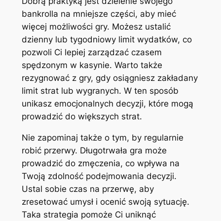
Dobrą praktyką jest dzielenie swojego
bankrolla na mniejsze części, aby mieć
więcej możliwości gry. Możesz ustalić
dzienny lub tygodniowy limit wydatków, co
pozwoli Ci lepiej zarządzać czasem
spędzonym w kasynie. Warto także
rezygnować z gry, gdy osiągniesz zakładany
limit strat lub wygranych. W ten sposób
unikasz emocjonalnych decyzji, które mogą
prowadzić do większych strat.
Nie zapominaj także o tym, by regularnie
robić przerwy. Długotrwała gra może
prowadzić do zmęczenia, co wpływa na
Twoją zdolność podejmowania decyzji.
Ustal sobie czas na przerwę, aby
zresetować umysł i ocenić swoją sytuację.
Taka strategia pomoże Ci uniknąć