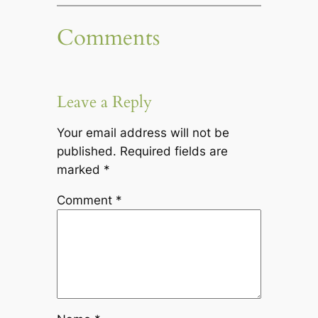
Comments
Leave a Reply
Your email address will not be
published.
Required fields are
marked
*
Comment
*