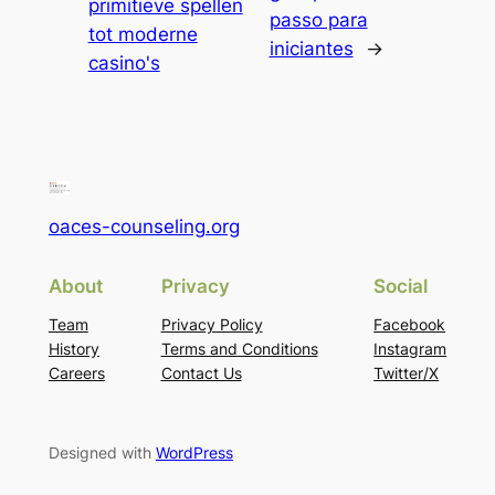
primitieve spellen
passo para
tot moderne
iniciantes
→
casino's
oaces-counseling.org
About
Privacy
Social
Team
Privacy Policy
Facebook
History
Terms and Conditions
Instagram
Careers
Contact Us
Twitter/X
Designed with
WordPress