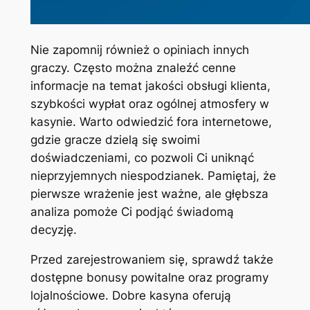
Nie zapomnij również o opiniach innych
graczy. Często można znaleźć cenne
informacje na temat jakości obsługi klienta,
szybkości wypłat oraz ogólnej atmosfery w
kasynie. Warto odwiedzić fora internetowe,
gdzie gracze dzielą się swoimi
doświadczeniami, co pozwoli Ci uniknąć
nieprzyjemnych niespodzianek. Pamiętaj, że
pierwsze wrażenie jest ważne, ale głębsza
analiza pomoże Ci podjąć świadomą
decyzję.
Przed zarejestrowaniem się, sprawdź także
dostępne bonusy powitalne oraz programy
lojalnościowe. Dobre kasyna oferują