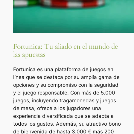
Fortunica: Tu aliado en el mundo de
las apuestas
Fortunica es una plataforma de juegos en
línea que se destaca por su amplia gama de
opciones y su compromiso con la seguridad
y el juego responsable. Con más de 5.000
juegos, incluyendo tragamonedas y juegos
de mesa, ofrece a los jugadores una
experiencia diversificada que se adapta a
todos los gustos. Además, su atractivo bono
de bienvenida de hasta 3.000 € más 200