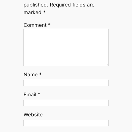
published.
Required fields are
marked
*
Comment
*
Name
*
Email
*
Website