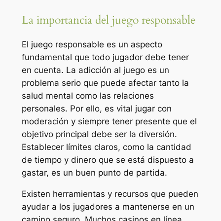
La importancia del juego responsable
El juego responsable es un aspecto
fundamental que todo jugador debe tener
en cuenta. La adicción al juego es un
problema serio que puede afectar tanto la
salud mental como las relaciones
personales. Por ello, es vital jugar con
moderación y siempre tener presente que el
objetivo principal debe ser la diversión.
Establecer límites claros, como la cantidad
de tiempo y dinero que se está dispuesto a
gastar, es un buen punto de partida.
Existen herramientas y recursos que pueden
ayudar a los jugadores a mantenerse en un
camino seguro. Muchos casinos en línea