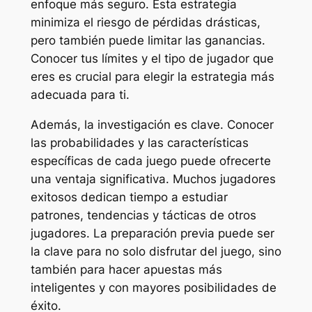
enfoque más seguro. Esta estrategia
minimiza el riesgo de pérdidas drásticas,
pero también puede limitar las ganancias.
Conocer tus límites y el tipo de jugador que
eres es crucial para elegir la estrategia más
adecuada para ti.
Además, la investigación es clave. Conocer
las probabilidades y las características
específicas de cada juego puede ofrecerte
una ventaja significativa. Muchos jugadores
exitosos dedican tiempo a estudiar
patrones, tendencias y tácticas de otros
jugadores. La preparación previa puede ser
la clave para no solo disfrutar del juego, sino
también para hacer apuestas más
inteligentes y con mayores posibilidades de
éxito.