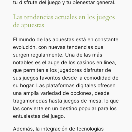
tu disfrute del juego y tu bienestar general.
Las tendencias actuales en los juegos
de apuestas
El mundo de las apuestas está en constante
evolución, con nuevas tendencias que
surgen regularmente. Una de las más
notables es el auge de los casinos en línea,
que permiten a los jugadores disfrutar de
sus juegos favoritos desde la comodidad de
su hogar. Las plataformas digitales ofrecen
una amplia variedad de opciones, desde
tragamonedas hasta juegos de mesa, lo que
las convierte en un destino popular para los
entusiastas del juego.
Además, la integración de tecnologías