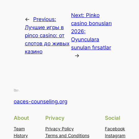
Next:
Pinko
←
Previous:
casino bonusları
Лучшие игры в
2026:
pinco casino: от
Oyunculara
слотов до живых
sunulan fırsatlar
казино
→
oaces-counseling.org
About
Privacy
Social
Team
Privacy Policy
Facebook
History
Terms and Conditions
Instagram