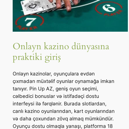
Onlayn kazino dünyasına
praktiki giriş
Onlayn kazinolar, oyunçulara evdən
çıxmadan müxtəlif oyunlar oynamağa imkan
tanıyır. Pin Up AZ, geniş oyun seçimi,
cəlbedici bonuslar və istifadəçi dostu
interfeysi ilə fərqlənir. Burada slotlardan,
canlı kazino oyunlarından, kart oyunlarından
və daha çoxundan zövq almaq mümkündür.
Oyunçu dostu olmaqla yanaşı, platforma 18