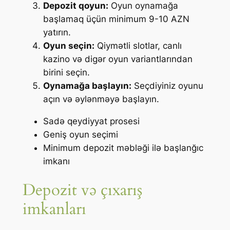
Depozit qoyun:
Oyun oynamağa
başlamaq üçün minimum 9-10 AZN
yatırın.
Oyun seçin:
Qiymətli slotlar, canlı
kazino və digər oyun variantlarından
birini seçin.
Oynamağa başlayın:
Seçdiyiniz oyunu
açın və əylənməyə başlayın.
Sadə qeydiyyat prosesi
Geniş oyun seçimi
Minimum depozit məbləği ilə başlanğıc
imkanı
Depozit və çıxarış
imkanları