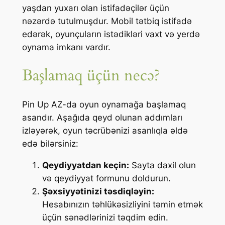
yaşdan yuxarı olan istifadəçilər üçün
nəzərdə tutulmuşdur. Mobil tətbiq istifadə
edərək, oyunçuların istədikləri vaxt və yerdə
oynama imkanı vardır.
Başlamaq üçün necə?
Pin Up AZ-da oyun oynamağa başlamaq
asandır. Aşağıda qeyd olunan addımları
izləyərək, oyun təcrübənizi asanlıqla əldə
edə bilərsiniz:
Qeydiyyatdan keçin:
Sayta daxil olun
və qeydiyyat formunu doldurun.
Şəxsiyyətinizi təsdiqləyin:
Hesabınızın təhlükəsizliyini təmin etmək
üçün sənədlərinizi təqdim edin.