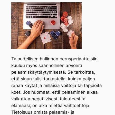
Taloudellisen hallinnan perusperiaatteisiin
kuuluu myös säännöllinen arviointi
pelaamiskäyttäytymisestä. Se tarkoittaa,
että sinun tulisi tarkastella, kuinka paljon
rahaa käytät ja millaisia voittoja tai tappioita
koet. Jos huomaat, että pelaaminen alkaa
vaikuttaa negatiivisesti talouteesi tai
elämääsi, on aika miettiä vaihtoehtoja.
Tietoisuus omista pelaamis- ja