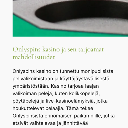
Onlyspins kasino ja sen tarjoamat
mahdollisuudet
Onlyspins kasino on tunnettu monipuolisista
pelivalikoimistaan ja käyttäjäystävällisestä
ympäristöstään. Kasino tarjoaa laajan
valikoiman pelejä, kuten kolikkopelejä,
pöytäpelejä ja live-kasinoelämyksiä, jotka
houkuttelevat pelaajia. Tämä tekee
Onlyspinsistä erinomaisen paikan niille, jotka
etsivät vaihtelevaa ja jännittävää