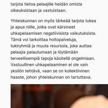
tarjota tietoa pelaajille heidän omista
oikeuksistaan ja vastuistaan.
Yhteiskunnan on myös tärkeää tarjota tukea
ja apua niille, jotka ovat kärsineet
uhkapelaamisen negatiivisista vaikutuksista.
Tämä voi tarkoittaa hoitopalveluja,
tukiryhmiä ja muuta resurssia, joka auttaa
pelaajia palautumaan ja löytämään
terveellisempiä tapoja käsitellä ongelmiaan.
Vastuullinen uhkapelaaminen ei ole vain
yksilön tehtävä, vaan se on kollektiivinen
haaste, johon yhteiskunnan on tartuttava.