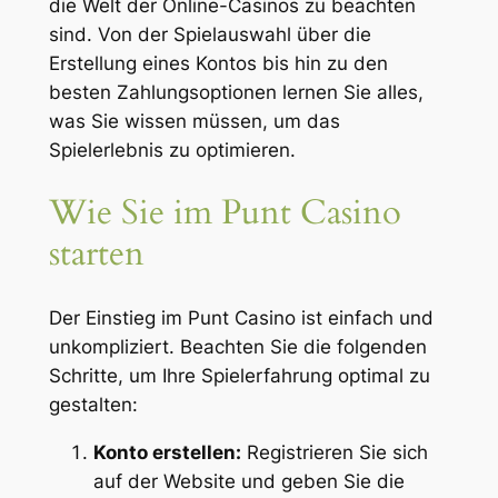
die Welt der Online-Casinos zu beachten
sind. Von der Spielauswahl über die
Erstellung eines Kontos bis hin zu den
besten Zahlungsoptionen lernen Sie alles,
was Sie wissen müssen, um das
Spielerlebnis zu optimieren.
Wie Sie im Punt Casino
starten
Der Einstieg im Punt Casino ist einfach und
unkompliziert. Beachten Sie die folgenden
Schritte, um Ihre Spielerfahrung optimal zu
gestalten:
Konto erstellen:
Registrieren Sie sich
auf der Website und geben Sie die