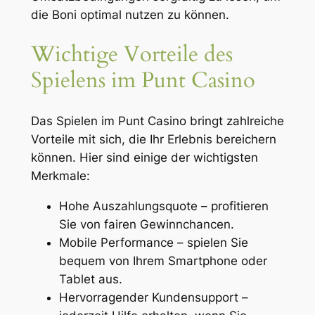
die Boni optimal nutzen zu können.
Wichtige Vorteile des
Spielens im Punt Casino
Das Spielen im Punt Casino bringt zahlreiche
Vorteile mit sich, die Ihr Erlebnis bereichern
können. Hier sind einige der wichtigsten
Merkmale:
Hohe Auszahlungsquote – profitieren
Sie von fairen Gewinnchancen.
Mobile Performance – spielen Sie
bequem von Ihrem Smartphone oder
Tablet aus.
Hervorragender Kundensupport –