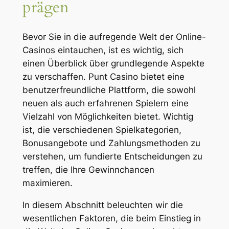
prägen
Bevor Sie in die aufregende Welt der Online-
Casinos eintauchen, ist es wichtig, sich
einen Überblick über grundlegende Aspekte
zu verschaffen. Punt Casino bietet eine
benutzerfreundliche Plattform, die sowohl
neuen als auch erfahrenen Spielern eine
Vielzahl von Möglichkeiten bietet. Wichtig
ist, die verschiedenen Spielkategorien,
Bonusangebote und Zahlungsmethoden zu
verstehen, um fundierte Entscheidungen zu
treffen, die Ihre Gewinnchancen
maximieren.
In diesem Abschnitt beleuchten wir die
wesentlichen Faktoren, die beim Einstieg in