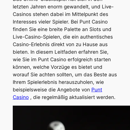
letzten Jahren enorm gewandelt, und Live-
Casinos stehen dabei im Mittelpunkt des
Interesses vieler Spieler. Bei Punt Casino
finden Sie eine breite Palette an Slots und
Live-Casino-Spielen, die ein authentisches
Casino-Erlebnis direkt von zu Hause aus
bieten. In diesem Leitfaden erfahren Sie,
wie Sie im Punt Casino erfolgreich starten
können, welche Vorzüge es bietet und
worauf Sie achten sollten, um das Beste aus
Ihrem Spielerlebnis herauszuholen, wie
beispielsweise die Angebote von
Punt
Casino
, die regelmäßig aktualisiert werden.