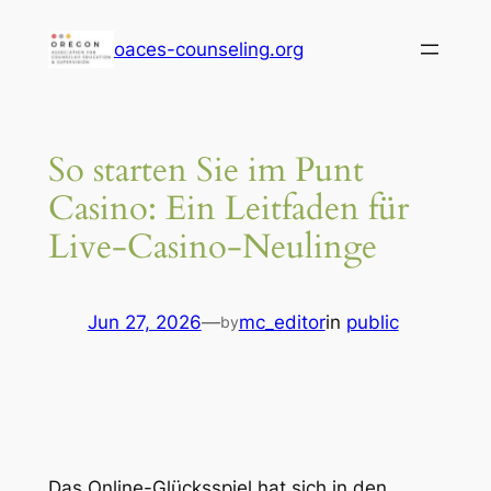
Skip
oaces-counseling.org
to
content
So starten Sie im Punt
Casino: Ein Leitfaden für
Live-Casino-Neulinge
Jun 27, 2026
—
mc_editor
in
public
by
Das Online-Glücksspiel hat sich in den