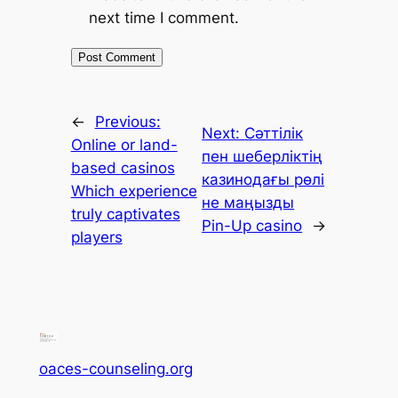
next time I comment.
←
Previous:
Next:
Сәттілік
Online or land-
пен шеберліктің
based casinos
казинодағы рөлі
Which experience
не маңызды
truly captivates
Pin-Up casino
→
players
oaces-counseling.org