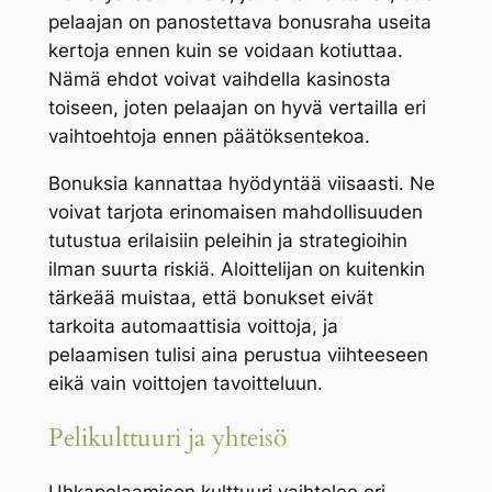
pelaajan on panostettava bonusraha useita
kertoja ennen kuin se voidaan kotiuttaa.
Nämä ehdot voivat vaihdella kasinosta
toiseen, joten pelaajan on hyvä vertailla eri
vaihtoehtoja ennen päätöksentekoa.
Bonuksia kannattaa hyödyntää viisaasti. Ne
voivat tarjota erinomaisen mahdollisuuden
tutustua erilaisiin peleihin ja strategioihin
ilman suurta riskiä. Aloittelijan on kuitenkin
tärkeää muistaa, että bonukset eivät
tarkoita automaattisia voittoja, ja
pelaamisen tulisi aina perustua viihteeseen
eikä vain voittojen tavoitteluun.
Pelikulttuuri ja yhteisö