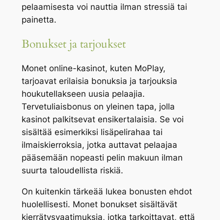
pelaamisesta voi nauttia ilman stressiä tai
painetta.
Bonukset ja tarjoukset
Monet online-kasinot, kuten MoPlay,
tarjoavat erilaisia bonuksia ja tarjouksia
houkutellakseen uusia pelaajia.
Tervetuliaisbonus on yleinen tapa, jolla
kasinot palkitsevat ensikertalaisia. Se voi
sisältää esimerkiksi lisäpelirahaa tai
ilmaiskierroksia, jotka auttavat pelaajaa
pääsemään nopeasti pelin makuun ilman
suurta taloudellista riskiä.
On kuitenkin tärkeää lukea bonusten ehdot
huolellisesti. Monet bonukset sisältävät
kierrätysvaatimuksia, jotka tarkoittavat, että