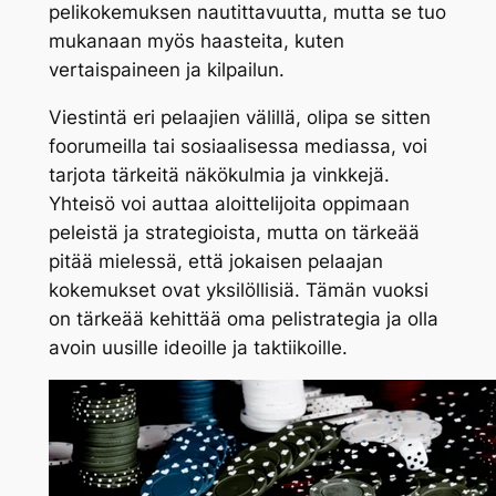
pelikokemuksen nautittavuutta, mutta se tuo
mukanaan myös haasteita, kuten
vertaispaineen ja kilpailun.
Viestintä eri pelaajien välillä, olipa se sitten
foorumeilla tai sosiaalisessa mediassa, voi
tarjota tärkeitä näkökulmia ja vinkkejä.
Yhteisö voi auttaa aloittelijoita oppimaan
peleistä ja strategioista, mutta on tärkeää
pitää mielessä, että jokaisen pelaajan
kokemukset ovat yksilöllisiä. Tämän vuoksi
on tärkeää kehittää oma pelistrategia ja olla
avoin uusille ideoille ja taktiikoille.