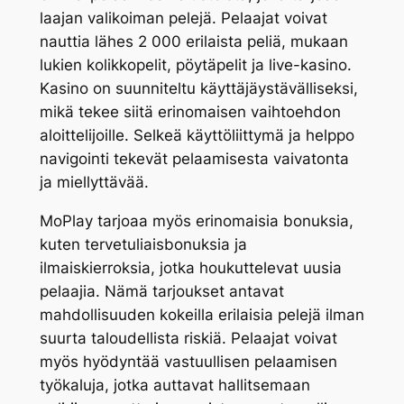
laajan valikoiman pelejä. Pelaajat voivat
nauttia lähes 2 000 erilaista peliä, mukaan
lukien kolikkopelit, pöytäpelit ja live-kasino.
Kasino on suunniteltu käyttäjäystävälliseksi,
mikä tekee siitä erinomaisen vaihtoehdon
aloittelijoille. Selkeä käyttöliittymä ja helppo
navigointi tekevät pelaamisesta vaivatonta
ja miellyttävää.
MoPlay tarjoaa myös erinomaisia bonuksia,
kuten tervetuliaisbonuksia ja
ilmaiskierroksia, jotka houkuttelevat uusia
pelaajia. Nämä tarjoukset antavat
mahdollisuuden kokeilla erilaisia pelejä ilman
suurta taloudellista riskiä. Pelaajat voivat
myös hyödyntää vastuullisen pelaamisen
työkaluja, jotka auttavat hallitsemaan