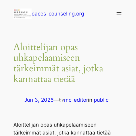
Skip
oaces-counseling.org
to
content
Aloittelijan opas
uhkapelaamiseen
tärkeimmät asiat, jotka
kannattaa tietää
Jun 3, 2026
—
mc_editor
in
public
by
Aloittelijan opas uhkapelaamiseen
tärkeimmät asiat, jotka kannattaa tietää