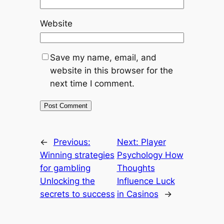
Website
Save my name, email, and
website in this browser for the
next time I comment.
←
Previous:
Next:
Player
Winning strategies
Psychology How
for gambling
Thoughts
Unlocking the
Influence Luck
secrets to success
in Casinos
→