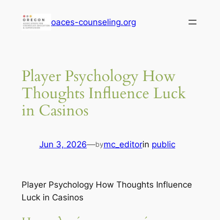
Skip
oaces-counseling.org
to
content
Player Psychology How
Thoughts Influence Luck
in Casinos
Jun 3, 2026
—
mc_editor
in
public
by
Player Psychology How Thoughts Influence
Luck in Casinos