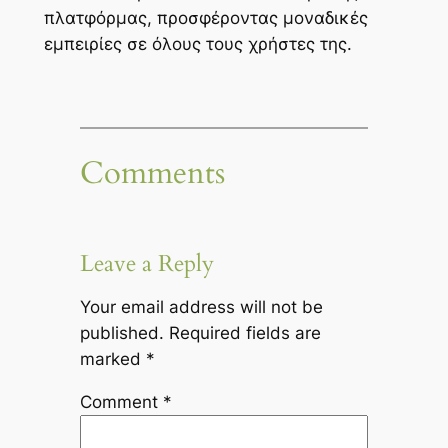
πλατφόρμας, προσφέροντας μοναδικές
εμπειρίες σε όλους τους χρήστες της.
Comments
Leave a Reply
Your email address will not be
published.
Required fields are
marked
*
Comment
*