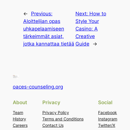
←
Previous:
Next:
How to
Aloittelijan opas
Style Your
uhkapelaamiseen
Casino: A
tärkeimmät asiat,
Creative
jotka kannattaa tietää
Guide
→
oaces-counseling.org
About
Privacy
Social
Team
Privacy Policy
Facebook
History
Terms and Conditions
Instagram
Careers
Contact Us
Twitter/X