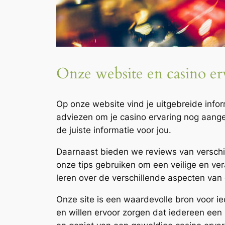
Onze website en casino er
Op onze website vind je uitgebreide infor
adviezen om je casino ervaring nog aange
de juiste informatie voor jou.
Daarnaast bieden we reviews van verschil
onze tips gebruiken om een veilige en v
leren over de verschillende aspecten van 
Onze site is een waardevolle bron voor ie
en willen ervoor zorgen dat iedereen een 