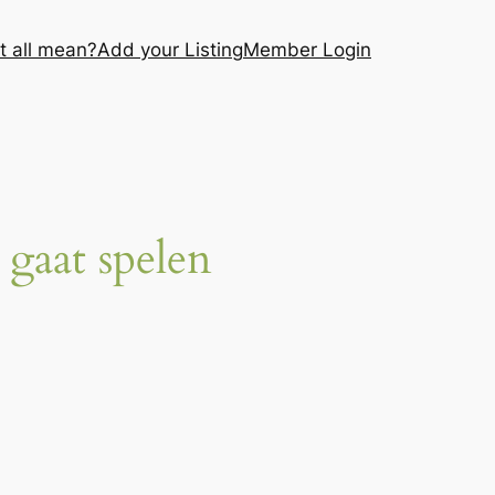
t all mean?
Add your Listing
Member Login
 gaat spelen