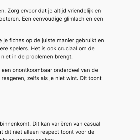
. Zorg ervoor dat je altijd vriendelijk en
erbeteren. Een eenvoudige glimlach en een
je fiches op de juiste manier gebruikt en
ere spelers. Het is ook cruciaal om de
n niet in de problemen brengt.
ijn een onontkoombaar onderdeel van de
eageren, zelfs als je niet wint. Dit toont
binnenkomt. Dit kan variëren van casual
t dit niet alleen respect toont voor de