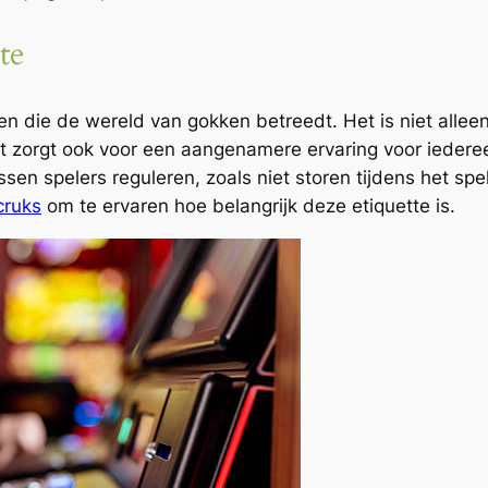
te
een die de wereld van gokken betreedt. Het is niet alle
t zorgt ook voor een aangenamere ervaring voor iedereen
ssen spelers reguleren, zoals niet storen tijdens het s
cruks
om te ervaren hoe belangrijk deze etiquette is.