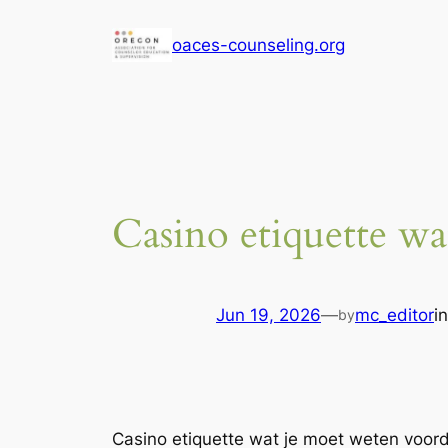
Skip
oaces-counseling.org
to
content
Casino etiquette wa
Jun 19, 2026
—
mc_editor
i
by
Casino etiquette wat je moet weten voord