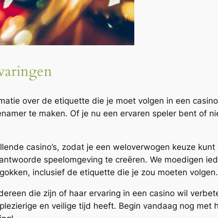
varingen
matie over de etiquette die je moet volgen in een casin
namer te maken. Of je nu een ervaren speler bent of n
lende casino’s, zodat je een weloverwogen keuze kunt 
erantwoorde speelomgeving te creëren. We moedigen ie
gokken, inclusief de etiquette die je zou moeten volgen.
dereen die zijn of haar ervaring in een casino wil verb
plezierige en veilige tijd heeft. Begin vandaag nog met