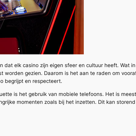
n dat elk casino zijn eigen sfeer en cultuur heeft. Wat 
t worden gezien. Daarom is het aan te raden om vooraf
no begrijpt en respecteert.
uette is het gebruik van mobiele telefoons. Het is meest
angrijke momenten zoals bij het inzetten. Dit kan storen