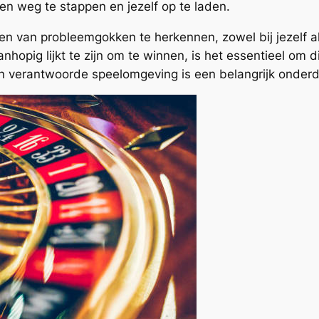
n weg te stappen en jezelf op te laden.
len van probleemgokken te herkennen, zowel bij jezelf a
opig lijkt te zijn om te winnen, is het essentieel om di
n verantwoorde speelomgeving is een belangrijk onderde