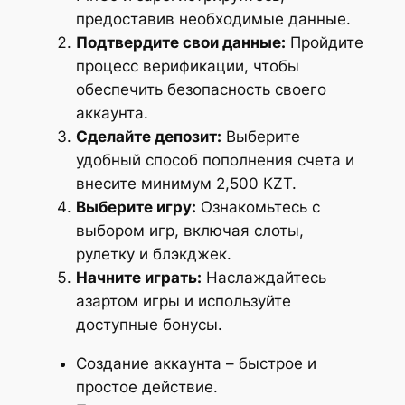
предоставив необходимые данные.
Подтвердите свои данные:
Пройдите
процесс верификации, чтобы
обеспечить безопасность своего
аккаунта.
Сделайте депозит:
Выберите
удобный способ пополнения счета и
внесите минимум 2,500 KZT.
Выберите игру:
Ознакомьтесь с
выбором игр, включая слоты,
рулетку и блэкджек.
Начните играть:
Наслаждайтесь
азартом игры и используйте
доступные бонусы.
Создание аккаунта – быстрое и
простое действие.