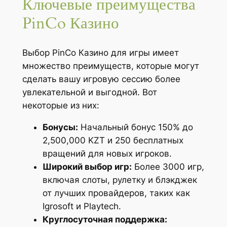
Ключевые преимущества
PinCo Казино
Выбор PinCo Казино для игры имеет
множество преимуществ, которые могут
сделать вашу игровую сессию более
увлекательной и выгодной. Вот
некоторые из них:
Бонусы:
Начальный бонус 150% до
2,500,000 KZT и 250 бесплатных
вращений для новых игроков.
Широкий выбор игр:
Более 3000 игр,
включая слоты, рулетку и блэкджек
от лучших провайдеров, таких как
Igrosoft и Playtech.
Круглосуточная поддержка: