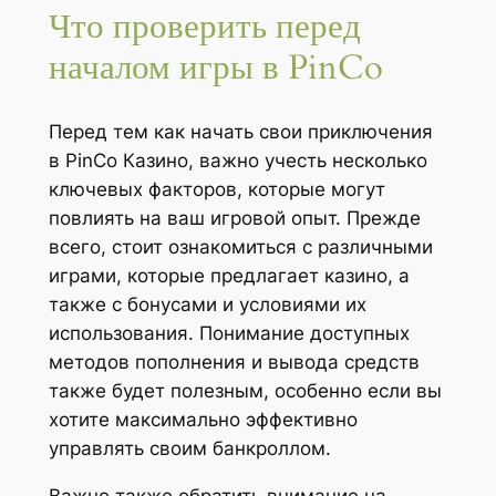
Что проверить перед
началом игры в PinCo
Перед тем как начать свои приключения
в PinCo Казино, важно учесть несколько
ключевых факторов, которые могут
повлиять на ваш игровой опыт. Прежде
всего, стоит ознакомиться с различными
играми, которые предлагает казино, а
также с бонусами и условиями их
использования. Понимание доступных
методов пополнения и вывода средств
также будет полезным, особенно если вы
хотите максимально эффективно
управлять своим банкроллом.
Важно также обратить внимание на