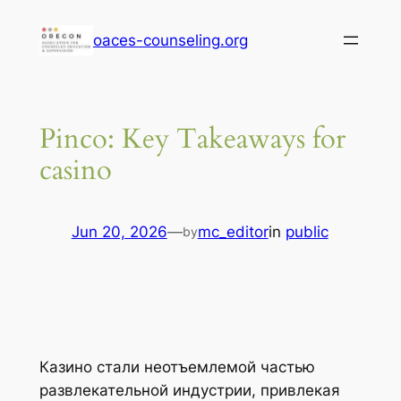
Skip
oaces-counseling.org
to
content
Pinco: Key Takeaways for
casino
Jun 20, 2026
—
mc_editor
in
public
by
Казино стали неотъемлемой частью
развлекательной индустрии, привлекая